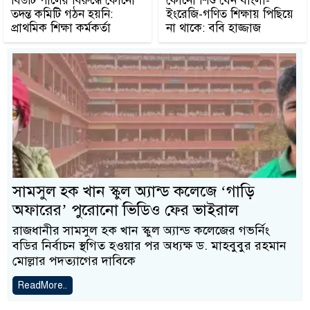
বিউটি পালের বিরুদ্ধে কোনো
কোনো শিশু যেন বাংলা-
তদন্ত কমিটি গঠন হয়নি:
ইংরেজি-গণিত শিক্ষায় পিছিয়ে
প্রাথমিক শিক্ষা কর্মকর্তা
না থাকে: ববি হাজ্জাজ
সামসুল হক খান স্কুল অ্যান্ড কলেজে ‘গাড়ি
অফারের’ পুরোনো ভিডিও ফের ভাইরাল
রাজধানীর সামসুল হক খান স্কুল অ্যান্ড কলেজের গভর্নিং
বডির নির্বাচন স্থগিত হওয়ার পর অধ্যক্ষ ড. মাহবুবুর রহমান
মোল্লার পদত্যাগের দাবিকে
ReadMore..