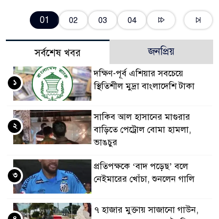
01
02
03
04
জনপ্রিয়
সর্বশেষ খবর
দক্ষিণ-পূর্ব এশিয়ার সবচেয়ে
১
স্থিতিশীল মুদ্রা বাংলাদেশি টাকা
সাকিব আল হাসানের মাগুরার
২
বাড়িতে পেট্রোল বোমা হামলা,
ভাঙচুর
প্রতিপক্ষকে ‘বাদ পড়েছ’ বলে
৩
নেইমারের খোঁচা, শুনলেন গালি
৭ হাজার মুক্তায় সাজানো গাউন,
৪